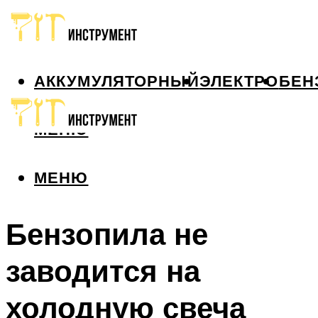
АККУМУЛЯТОРНЫЙ
ЭЛЕКТРО
БЕН
МЕНЮ
МЕНЮ
Бензопила не
заводится на
холодную свеча