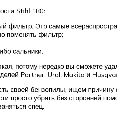
сти Stihl 180:
й фильтр. Это самые всераспростран
но поменять фильтр;
ибо сальники.
епкая, потому нередко вы сможете уд
елей Partner, Ural, Makita и Husqva
ть своей бензопилы, ищем причину с
сти просто убрать без сторонней пом
заняться спец.