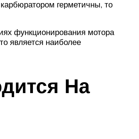
с карбюратором герметичны, то
ениях функционирования мотора
это является наиболее
одится На