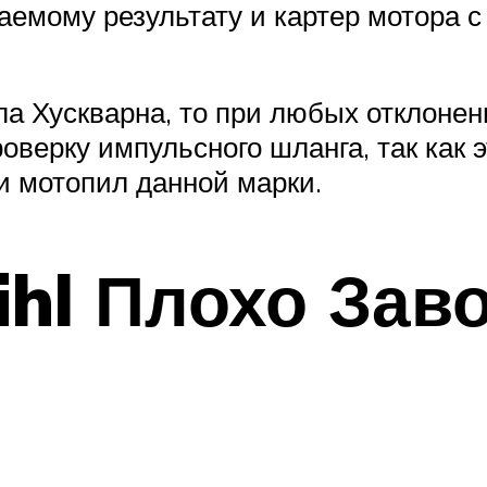
аемому результату и картер мотора 
ила Хускварна, то при любых отклон
роверку импульсного шланга, так как 
и мотопил данной марки.
ihl Плохо Зав