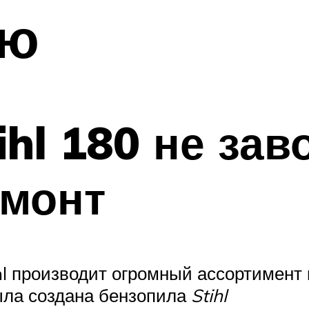
ую
hl 180 не зав
емонт
hl производит огромный ассортимент
ыла создана бензопила
Stihl