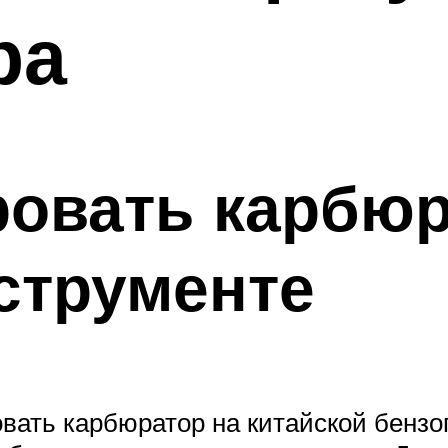
ра
ровать карбюр
струменте
овать карбюратор на китайской бенз