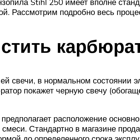
зопила Stihl 250 имеет вполне стан
ой. Рассмотрим подробно весь проце
истить карбюра
ей свечи, в нормальном состоянии 
юратор покажет черную свечу (обога
предполагает расположение основног
о смеси. Стандартно в магазине прод
нормой до определенного срока эксплу