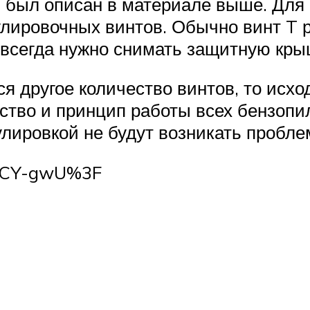
й был описан в материале выше. Для
улировочных винтов. Обычно винт T р
 всегда нужно снимать защитную кры
я другое количество винтов, то исхо
ство и принцип работы всех бензопи
улировкой не будут возникать пробле
s7CY-gwU%3F