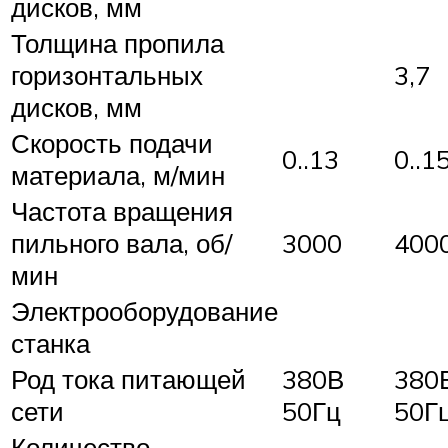
дисков, мм
Толщина пропила
горизонтальных
3,7
дисков, мм
Скорость подачи
0..13
0..1
материала, м/мин
Частота вращения
пильного вала, об/
3000
400
мин
Электрооборудование
станка
Род тока питающей
380В
380
сети
50Гц
50Г
Количество