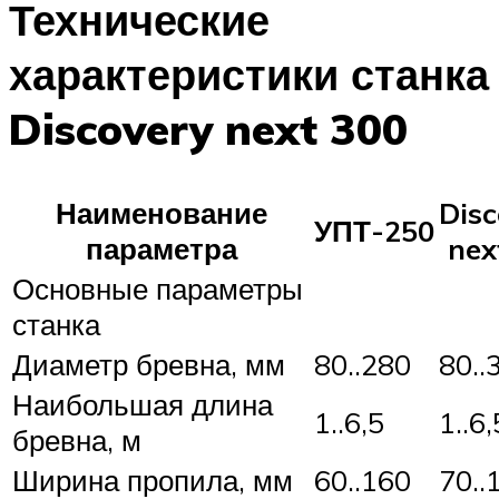
Технические
характеристики станка
Discovery next 300
Наименование
Disc
УПТ-250
параметра
nex
Основные параметры
станка
Диаметр бревна, мм
80..280
80..
Наибольшая длина
1..6,5
1..6,
бревна, м
Ширина пропила, мм
60..160
70..