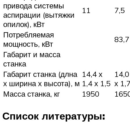
привода системы
11
7,5
аспирации (вытяжки
опилок), кВт
Потребляемая
83,7
мощность, кВт
Габарит и масса
станка
Габарит станка (длна
14,4 х
14,0
х ширина х высота), м
1,4 х 1,5
х 1,
Масса станка, кг
1950
165
Список литературы: