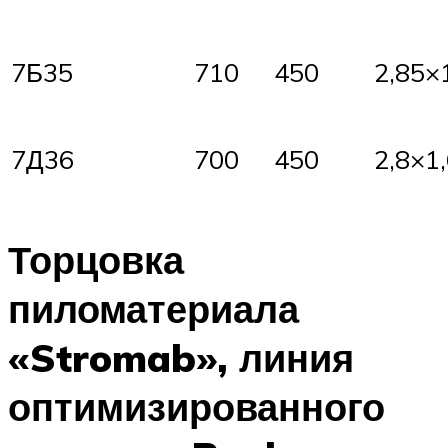
7Б35
710
450
2,85×
7Д36
700
450
2,8×1
Торцовка
пиломатериала
«Stromab», линия
оптимизированного