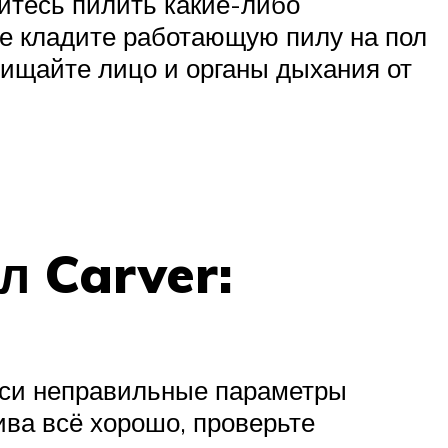
йтесь пилить какие-либо
не кладите работающую пилу на пол
щищайте лицо и органы дыхания от
л Carver:
меси неправильные параметры
ива всё хорошо, проверьте