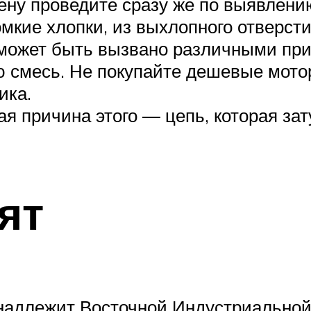
мену проведите сразу же по выявлени
омкие хлопки, из выхлопного отверст
 может быть вызвано различными пр
ю смесь. Не покупайте дешевые мото
ика.
ая причина этого — цепь, которая за
ят
инадлежит Восточной Индустриальной