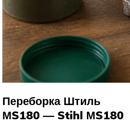
Переборка Штиль
МS180 — Stihl МS180