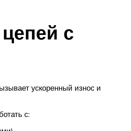
 цепей с
вызывает ускоренный износ и
ботать с:
ми).