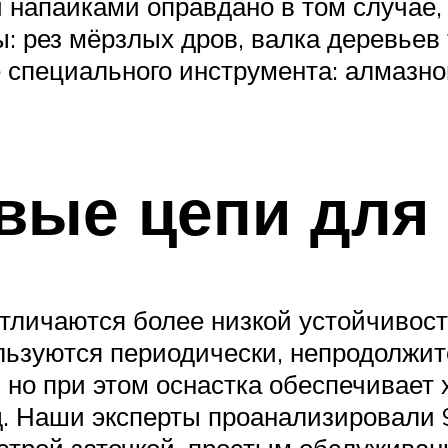
напайками оправдано в том случае,
 рез мёрзлых дров, валка деревьев 
 специального инструмента: алмазно
вые цепи для
отличаются более низкой устойчивос
ользуются периодически, непродолжи
 но при этом оснастка обеспечивает 
. Наши эксперты проанализировали 9
острой заточкой, простым обслуживан