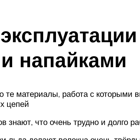
эксплуатации
и напайками
 те материалы, работа с которыми 
х цепей
 знают, что очень трудно и долго ра
и льда делают волокна очень твёрды