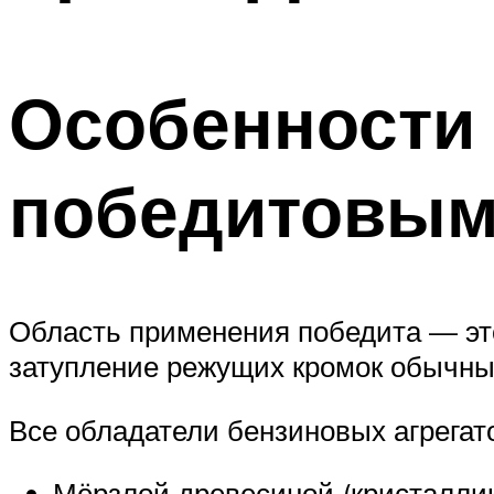
Особенности 
победитовым
Область применения победита — это
затупление режущих кромок обычны
Все обладатели бензиновых агрегатов
Мёрзлой древесиной (кристаллик