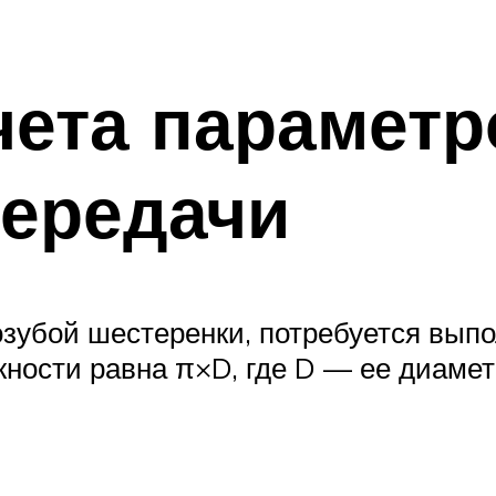
чета параметр
передачи
зубой шестеренки, потребуется вып
ности равна π×D, где D — ее диамет