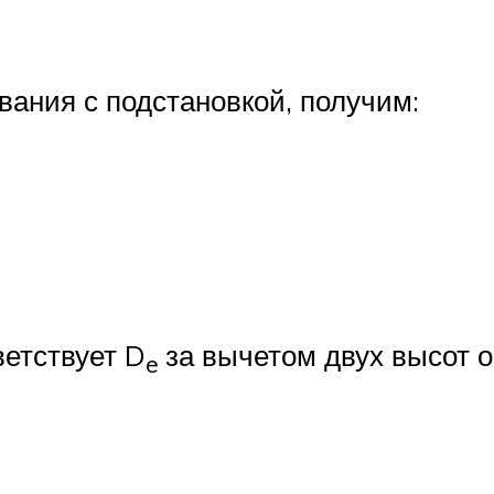
ания с подстановкой, получим:
етствует D
за вычетом двух высот о
e