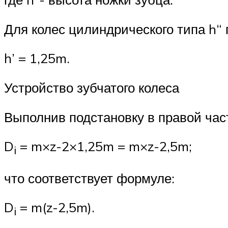
Для колес цилиндрического типа h“
h’ = 1,25m.
Устройство зубчатого колеса
Выполнив подстановку в правой час
D
= m×z-2×1,25m = m×z-2,5m;
i
что соответствует формуле:
D
= m(z-2,5m).
i