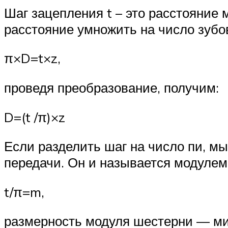
Шаг зацепления t – это расстояние
расстояние умножить на число зубов
π×D=t×z,
проведя преобразование, получим:
D=(t /π)×z
Если разделить шаг на число пи, м
передачи. Он и называется модулем
t/π=m,
размерность модуля шестерни — ми