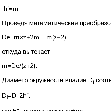
h’=m.
Проведя математические преобразов
De=m×z+2m = m(z+2),
откуда вытекает:
m=De/(z+2).
Диаметр окружности впадин D
соотв
i
D
=D-2h“,
i
где h“- высота ножки зубца.