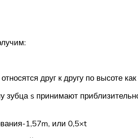
олучим:
относятся друг к другу по высоте как 
 зубца s принимают приблизительно
вания-1,57m, или 0,5×t