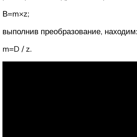
В=m×z;
выполнив преобразование, находим
m=D / z.