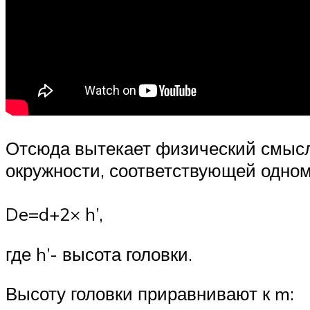
Отсюда вытекает физический смысл 
окружности, соответствующей одном
De=d+2× h’,
где h’- высота головки.
Высоту головки приравнивают к m: