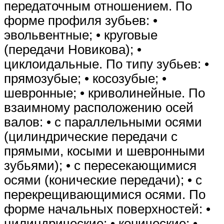
передаточным отношением. По
форме профиля зубьев: •
эвольвентные; • круговые
(передачи Новикова); •
циклоидальные. По типу зубьев: •
прямозубые; • косозубые; •
шевронные; • криволинейные. По
взаимному расположению осей
валов: • с параллельными осями
(цилиндрические передачи с
прямыми, косыми и шевронными
зубьями); • с пересекающимися
осями (конические передачи); • с
перекрещивающимися осями. По
форме начальных поверхностей: •
цилиндрические; • конические; •