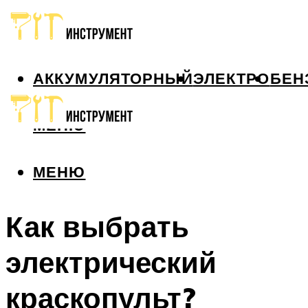
АККУМУЛЯТОРНЫЙ
ЭЛЕКТРО
БЕН
МЕНЮ
МЕНЮ
Как выбрать
электрический
краскопульт?