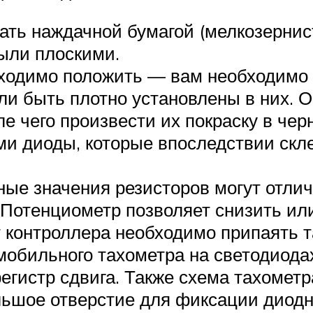
ать наждачной бумагой (мелкозернис
были плоскими.
бходимо положить — вам необходимо
ли быть плотно установлены в них. О
е чего произвести их покраску в чер
ми диоды, которые впоследствии скл
ые значения резисторов могут отличат
 Потенциометр позволяет снизить ил
 контроллера необходимо припаять та
мобильного тахометра на светодиодах
гистр сдвига. Также схема тахометра
льшое отверстие для фиксации диодн