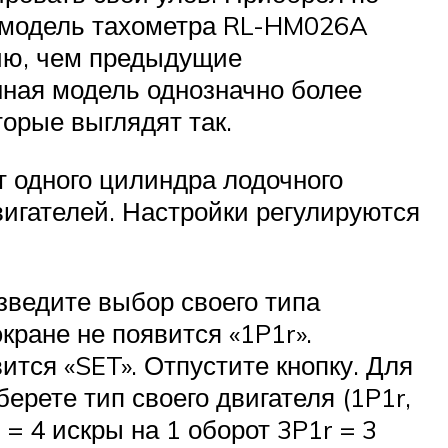
я модель тахометра RL-HM026A
ию, чем предыдущие
ная модель однозначно более
торые выглядят так.
 одного цилиндра лодочного
вигателей. Настройки регулируются
зведите выбор своего типа
экране не появится «1P1r».
ится «SET». Отпустите кнопку. Для
рете тип своего двигателя (1P1r,
r = 4 искры на 1 оборот 3P1r = 3