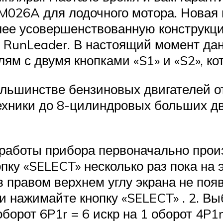
-HM026A для лодочного мотора. Нова
лее усовершенствованную конструкц
RunLeader. В настоящий момент дан
м с двумя кнопками «S1» и «S2», ко
льшинстве бензиновых двигателей от
техники до 8-цилиндровых больших д
работы прибора первоначально прои
опку «SELECT» несколько раз пока на 
 правом верхнем углу экрана не появ
нажимайте кнопку «SELECT» . 2. Выбе
1 оборот 6P1r = 6 искр на 1 оборот 4P1