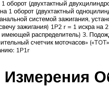
а 1 оборот (двухтактный двухцилинд
 на 1 оборот (двухтактный одноцили
анальной системой зажигания, уста
свечу зажигания) 1P2 r = 1 искра на 
, имеющей распределитель) 3. Подожд
тельный счетчик моточасов» («TOT» )
анию: 1P1r
я Измерения О