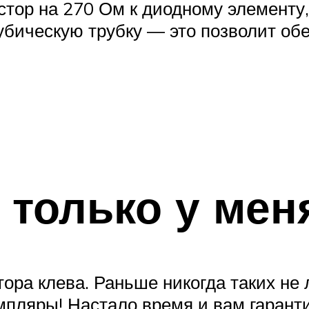
тор на 270 Ом к диодному элементу, 
кубическую трубку — это позволит об
 только у мен
ора клева. Раньше никогда таких не 
пляры! Настало время и вам гаранти