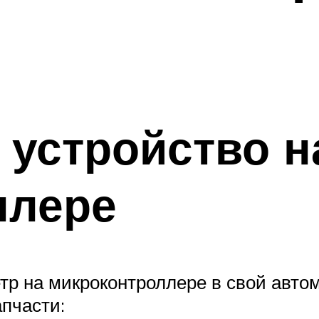
устройство н
ллере
р на микроконтроллере в свой авто
апчасти: