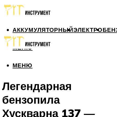
АККУМУЛЯТОРНЫЙ
ЭЛЕКТРО
БЕН
МЕНЮ
МЕНЮ
Легендарная
бензопила
Хускварна 137 —