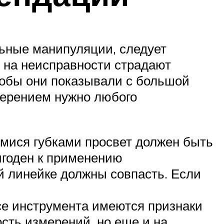
льные манипуляции, следует
о на неисправности страдают
чтобы они показывали с большой
мерением нужно любого
:
имися губками просвет должен быть
игоден к применению
й линейке должны совпасть. Если
усе инструмента имеются признаки
ость измерений, но еще и на