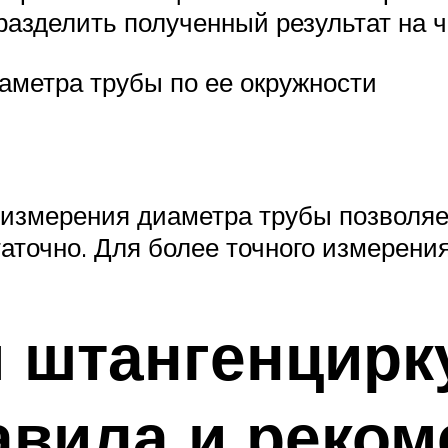
разделить полученный результат на ч
аметра трубы по ее окружности
 измерения диаметра трубы позволяет
аточно. Для более точного измерени
я штангенцирк
авила и реком