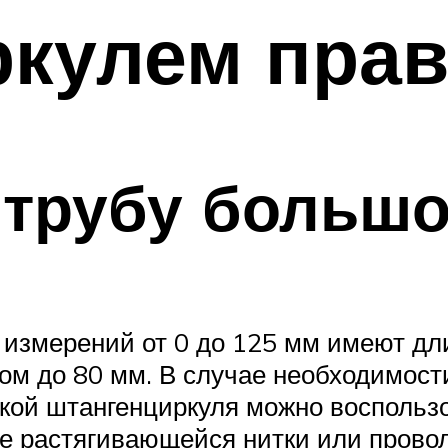
ркулем пра
 трубу больш
 измерений от 0 до 125 мм имеют дл
м до 80 мм. В случае необходимост
укой штангенциркуля можно восполь
е растягивающейся нитки или проволо