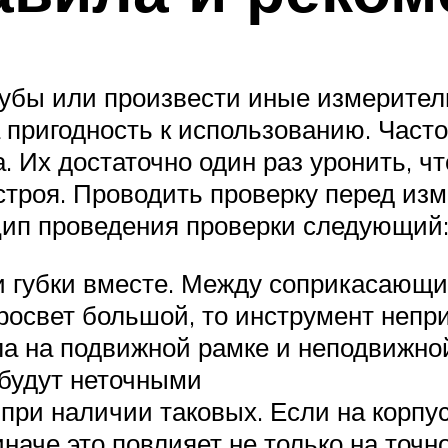
рубы или произвести иные измерите
 пригодность к использованию. Част
. Их достаточно один раз уронить, 
строя. Проводить проверку перед из
цип проведения проверки следующий
ти губки вместе. Между соприкасающ
росвет большой, то инструмент непр
ла на подвижной рамке и неподвижно
 будут неточными
 при наличии таковых. Если на корп
иначе это повлияет не только на точн