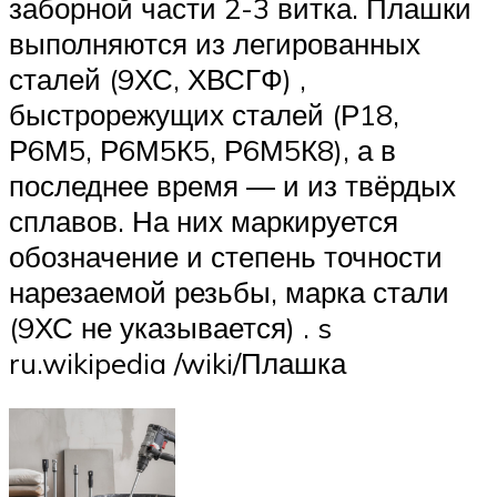
заборной части 2-3 витка. Плашки
выполняются из легированных
сталей (9ХС, ХВСГФ) ,
быстрорежущих сталей (Р18,
Р6М5, Р6М5К5, Р6М5К8), а в
последнее время — и из твёрдых
сплавов. На них маркируется
обозначение и степень точности
нарезаемой резьбы, марка стали
(9ХС не указывается) . s
ru.wikipedia /wiki/Плашка