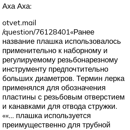
Аха Аха:
otvet.mail
/question/76128401«Ранее
название плашка использовалось
применительно к наборному и
регулируемому резьбонарезному
инструменту предпочтительно
больших диаметров. Термин лерка
применялся для обозначения
пластины с резьбовым отверстием
и канавками для отвода стружки.
««… плашка используется
преимущественно для трубной