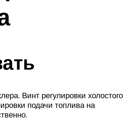
а
вать
лера. Винт регулировки холостого
лировки подачи топлива на
твенно.