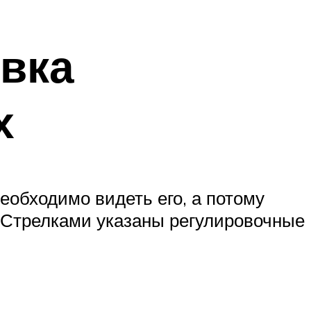
овка
х
еобходимо видеть его, а потому
uСтрелками указаны регулировочные