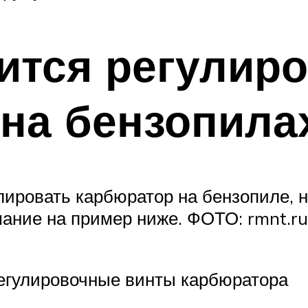
ится регулир
на бензопила
лировать карбюратор на бензопиле, н
мание на пример ниже. ФОТО: rmnt.r
егулировочные винты карбюратора