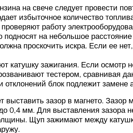
нзина на свече следует провести пов
одает избыточное количество топлива
 проверяют работу электрооборудова
го подносят на небольшое расстояние
лжна проскочить искра. Если ее нет
ют катушку зажигания. Если осмотр 
розванивают тестером, сравнивая д
и отклонений блок подлежит замене 
т выставить зазор в магнето. Зазор 
 до 0,4 мм. Для выставления зазора
олщины. Щуп зажимают между катушк
аружу.