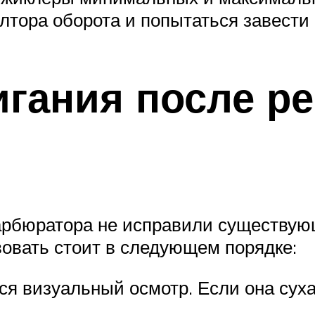
олтора оборота и попытаться завести 
игания после р
карбюратора не исправили существу
вовать стоит в следующем порядке:
ся визуальный осмотр. Если она суха