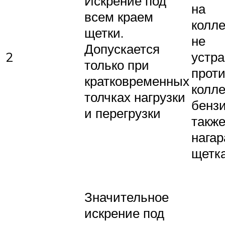
Искрение под
на
всем краем
колле
щетки.
не
Допускается
2
устр
только при
прот
кратковременных
колле
толчках нагрузки
бензи
и перегрузки
также
нагар
щетк
Значительное
искрение под