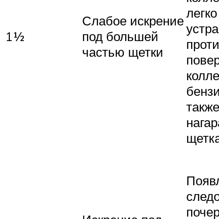
легко
Слабое искрение
устр
1½
под большей
прот
частью щетки
пове
колле
бензи
также
нагар
щетк
Появ
след
поче