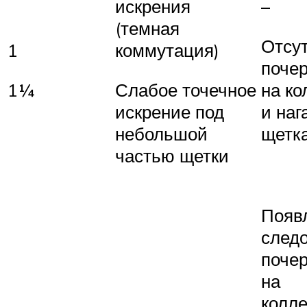
искрения
–
(темная
Отсу
1
коммутация)
поче
1¼
Слабое точечное
на ко
искрение под
и наг
небольшой
щетк
частью щетки
Появ
след
поче
на
колле