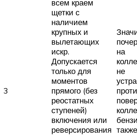
всем краем
щетки с
наличием
крупных и
Знач
вылетающих
поче
искр.
на
Допускается
колле
только для
не
моментов
устр
3
прямого (без
прот
реостатных
пове
ступеней)
колле
включения или
бензи
реверсирования
также