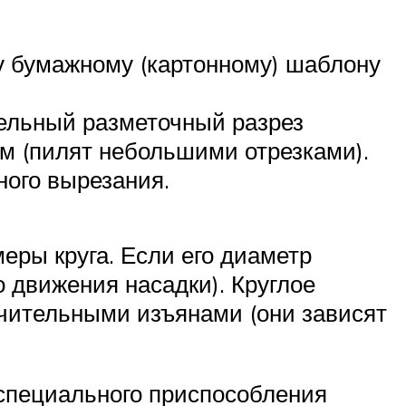
у бумажному (картонному) шаблону
тельный разметочный разрез
ом (пилят небольшими отрезками).
ного вырезания.
еры круга. Если его диаметр
о движения насадки). Круглое
ачительными изъянами (они зависят
 специального приспособления