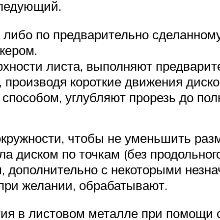
следующий.
а либо по предварительно сделанном
кером.
ерхности листа, выполняют предвари
, производя короткие движения диск
 способом, углубляют прорезь до пол
окружности, чтобы не уменьшить разм
ла диском по точкам (без продольног
м, дополнительно с некоторыми незн
, при желании, обрабатывают.
тия в листовом металле при помощи