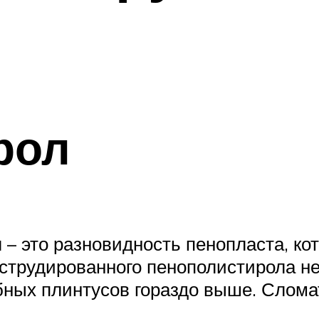
рол
 – это разновидность пенопласта, к
кструдированного пенополистирола н
бных плинтусов гораздо выше. Слома