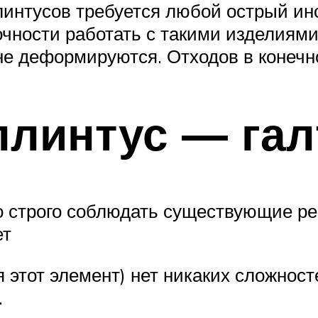
интусов требуется любой острый инс
чности работать с такими изделиями 
не деформируются. Отходов в конечн
плинтус — гал
но строго соблюдать существующие р
ет
я этот элемент) нет никаких сложнос
.