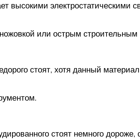
ает высокими электростатическими св
о ножовкой или острым строительным
едорого стоят, хотя данный материа
рументом.
дированного стоят немного дороже, о