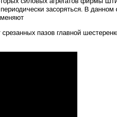
которых силовых агрегатов фирмы Шт
т периодически засоряться. В данно
аменяют
 срезанных пазов главной шестеренк