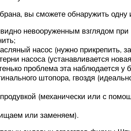
брана, вы сможете обнаружить одну и
 видно невооруженным взглядом при
нить;
асляный насос (нужно прикрепить, за
ерни насоса (устанавливается новая
тенько проблема эта наблюдается у б
инального штопора, гвоздя (идеально
 продувкой (механически или с помощ
ищаем или заменяем).