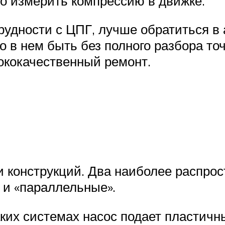
но измерить компрессию в движке.
рудности с ЦПГ, лучше обратиться 
но в нем быть без полного разбора т
ококачественный ремонт.
 конструкций. Два наиболее распро
 и «параллельные».
аких системах насос подает пластич