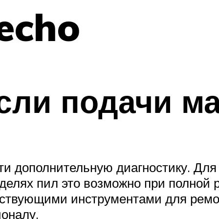
echo
если подачи ма
ти дополнительную диагностику. Для
оделях пил это возможно при полной р
тствующими инструментами для ремон
ионалу.