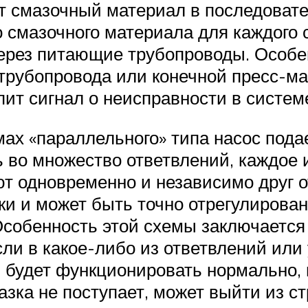
ет смазочный материал в последоват
смазочного материала для каждого 
через питающие трубопроводы. Особе
 трубопровода или конечной пресс-м
пит сигнал о неисправности в систем
мах «параллельного» типа насос под
во множество ответвлений, каждое и
т одновременно и независимо друг о
ки и может быть точно отрегулирован
собенность этой схемы заключается 
сли в какое-либо из ответвлений ил
 будет функционировать нормально, и
азка не поступает, может выйти из ст