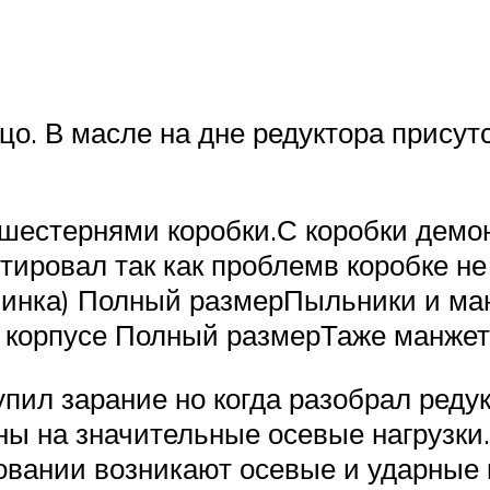
ицо. В масле на дне редуктора прису
шестернями коробки.С коробки демон
ировал так как проблемв коробке н
винка) Полный размерПыльники и ма
корпусе Полный размерТаже манжета
пил зарание но когда разобрал реду
 на значительные осевые нагрузки. 
овании возникают осевые и ударные н