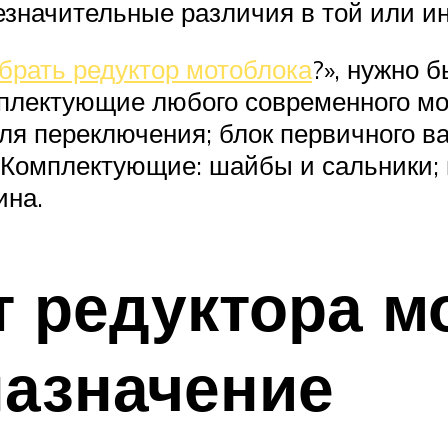
езначительные различия в той или и
брать редуктор мотоблока
?», нужно 
лектующие любого современного мот
ля переключения; блок первичного ва
 Комплектующие: шайбы и сальники; 
ина.
 редуктора м
назначение