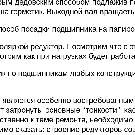
рым дедовским способом подлажив п
на герметик. Выходной вал вращаетьс
особ посадки подшипника на папиро
ляркой редуктор. Посмотрим что с эт
отрим как при нагрузках будет работа
ик по подшипникам любых конструкци
 является особенно востребованным
ут затронуты основные “тонкости”, к
ственно к теме ремонта, необходимо 
димо сказать: строение редукторов с