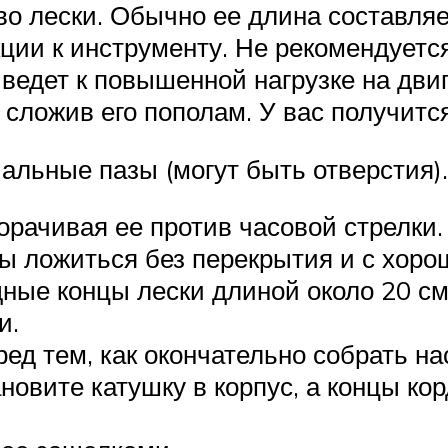
о лески. Обычно ее длина составляет
укции к инструменту. Не рекомендуе
иведет к повышенной нагрузке на дви
 сложив его пополам. У вас получится
льные пазы (могут быть отверстия). 
орачивая ее против часовой стрелки.
ы ложиться без перекрытия и с хоро
дные концы лески длиной около 20 см
и.
ед тем, как окончательно собрать на
ановите катушку в корпус, а концы ко