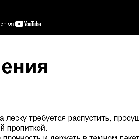
нения
 леску требуется распустить, просуш
й пропиткой.
прочность и держать в темном пакет