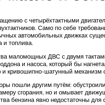
ащению с четырёхтактными двигателя
вухтактников. Само по себе требован
вычных автомобильных движках сущес
 и топлива.
тва маломощных ДВС с двумя тактам
оддона и насоса, который бы нагнет
р и кривошипно-шатунный механизм с
торы пошли другим путём: обустроили
камеру сгорания, но и омывает движ
ва бензина явно недостаточны для с