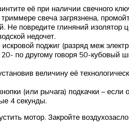
винтите её при наличии свечного клю
триммере свеча загрязнена, промойте
й. Не повредите глиняний изолятор 
водской недочет.
 искровой поджиг (разряд меж электр
20- по другому говоря 50-кубовый ш
установив величину её технологическ
нопки (или рычага) подкачки – если 
ые 4 секунды.
стить мотор. Закройте воздухозаслон