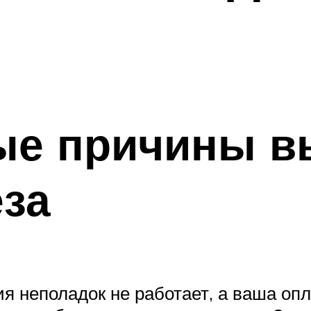
ые причины в
еза
 неполадок не работает, а ваша опле