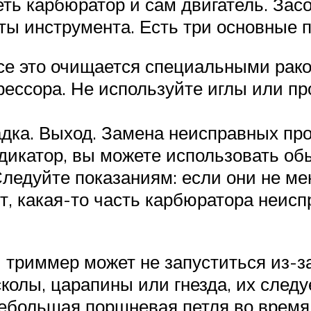
еть карбюратор и сам двигатель. За
ты инструмента. Есть три основные 
се это очищается специальными рак
рессора. Не используйте иглы или про
дка. Выход. Замена неисправных про
ндикатор, вы можете использовать о
едуйте показаниям: если они не мен
т, какая-то часть карбюратора неиспр
й триммер может не запуститься из-з
олы, царапины или гнезда, их след
ебольшая поршневая петля во время 