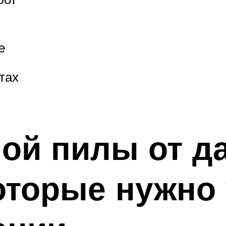
е
тах
ой пилы от д
оторые нужно