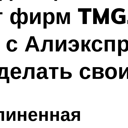
т фирм TMG,
 с Алиэкспр
сделать сво
линенная