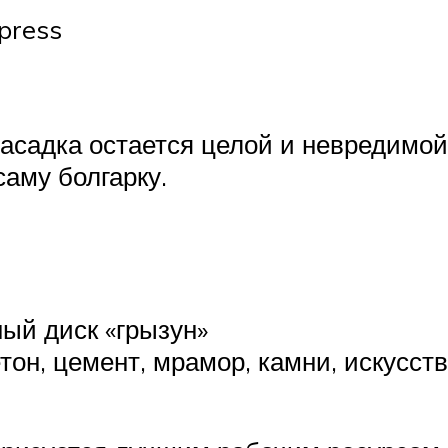
press
насадка остается целой и невредимо
аму болгарку.
ый диск «грызун»
тон, цемент, мрамор, камни, искусст