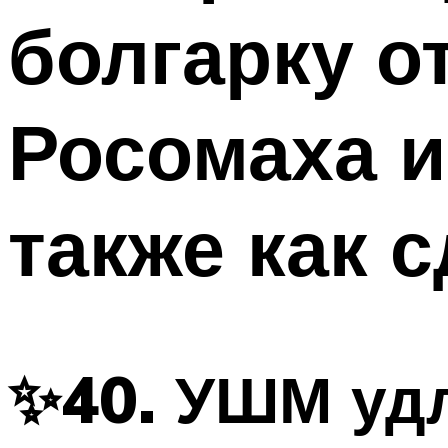
болгарку о
Росомаха и
также как 
✨40. УШМ уд