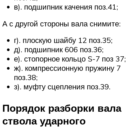
в). подшипник качения поз.41;
А с другой стороны вала снимите:
г). плоскую шайбу 12 поз.35;
д). подшипник 606 поз.36;
е). стопорное кольцо S-7 поз 37;
ж). компрессионную пружину 7
поз.38;
з). муфту сцепления поз.39.
Порядок разборки вала
ствола ударного