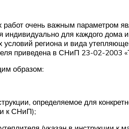
 работ очень важным параметром яв
я индивидуально для каждого дома и
х условий региона и вида утепляюще
еля приведена в СНиП 23-02-2003 «
щим образом:
струкции, определяемое для конкретн
и к СНиП);
утеплителя (указан в инструкции к м