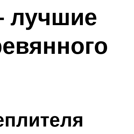
— лучшие
ревянного
еплителя