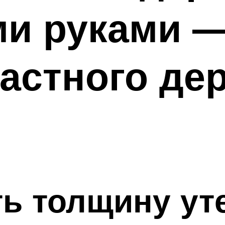
ми руками 
астного де
ть толщину ут