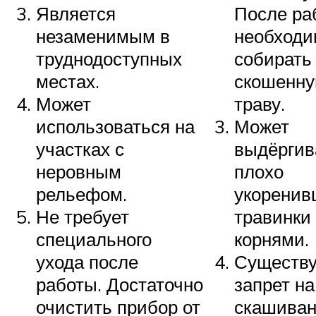
Является
После ра
незаменимым в
необходи
труднодоступных
собирать
местах.
скошенн
Может
траву.
использоваться на
Может
участках с
выдёргив
неровным
плохо
рельефом.
укоренив
Не требует
травинки
специального
корнями.
ухода после
Существу
работы. Достаточно
запрет на
очистить прибор от
скашива