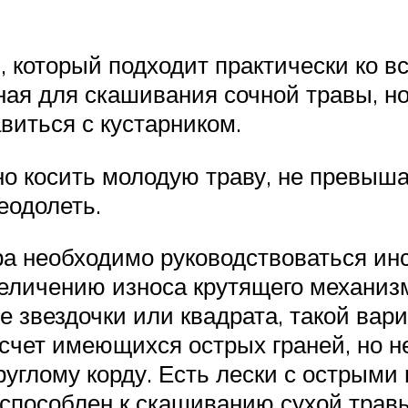
 который подходит практически ко вс
ная для скашивания сочной травы, но
авиться с кустарником.
о косить молодую траву, не превыша
еодолеть.
а необходимо руководствоваться инс
величению износа крутящего механизма
е звездочки или квадрата, такой вар
 счет имеющихся острых граней, но 
круглому корду. Есть лески с острыми
испособлен к скашиванию сухой трав