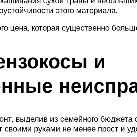
скашивания сухой травы и небольших
оустойчивости этого материала.
 его цена, которая существенно боль
ензокосы и
енные неиспр
монт, выделив из семейного бюджета
 своими руками не менее прост и уд