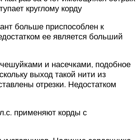
тупает круглому корду
иант больше приспособлен к
недостатком ее является больший
 чешуйками и насечками, подобное
скольку выход такой нити из
ставлены отрезки. Недостатком
л.с. применяют корды с