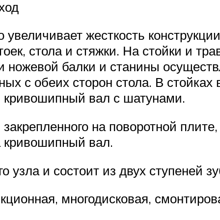
ход
о увеличивает жесткость конструкции
тоек, стола и стяжки. На стойки и тра
и ножевой балки и станины осуществ
ых с обеих сторон стола. В стойках 
я кривошипный вал с шатунами.
 закрепленного на поворотной плите
а кривошипный вал.
о узла и состоит из двух ступеней з
ционная, многодисковая, смонтиров