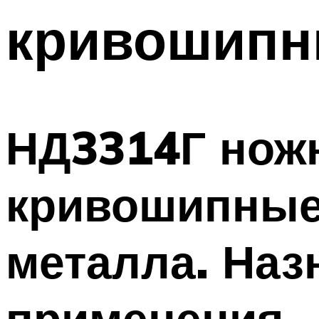
кривошипн
НД3314Г нож
кривошипные
металла. Наз
применения