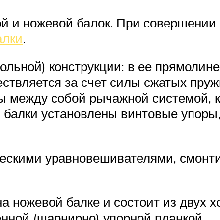
й и ножевой балок. При совершении
алки
.
ольной) конструкции: в ее прямоли
ствляется за счет силы сжатых пружи
ы между собой рычажной системой, к
 балки установлены винтовые упоры,
ескими уравновешивателями, смонт
а ножевой балке и состоит из двух х
нной (шарнирно) упорной планкой.