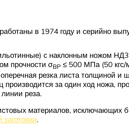
ботаны в 1974 году и серийно выпус
ильотинные) с наклонным ножом НД3
лом прочности σ
≤ 500 МПа (50 кгс
BP
Поперечная резка листа толщиной и ш
ц производится за один ход ножа, п
 линии реза.
истовых материалов, исключающих б
 заготовки
.