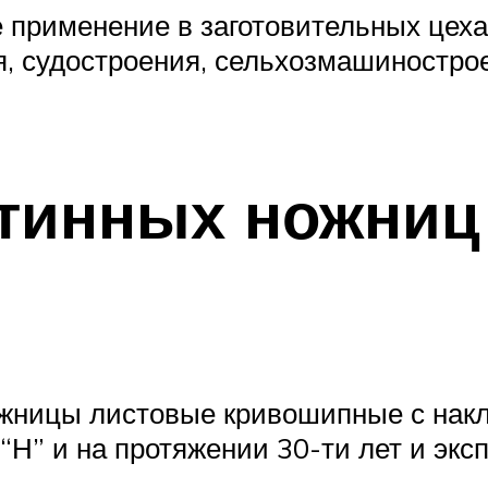
применение в заготовительных цеха
я, судостроения, сельхозмашинострое
тинных ножниц 
жницы листовые кривошипные с накло
“Н” и на протяжении 30-ти лет и экс