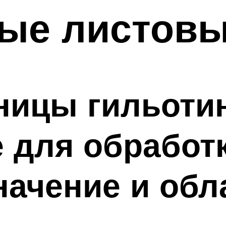
ые листов
ницы гильоти
 для обработк
начение и обл