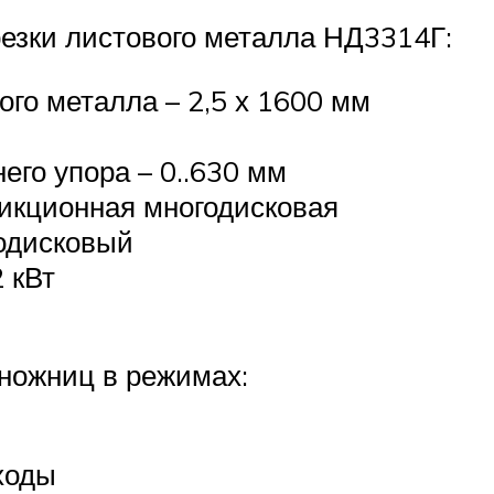
зки листового металла НД3314Г:
го металла – 2,5 х 1600 мм
го упора – 0..630 мм
икционная многодисковая
одисковый
 кВт
ножниц в режимах:
ходы