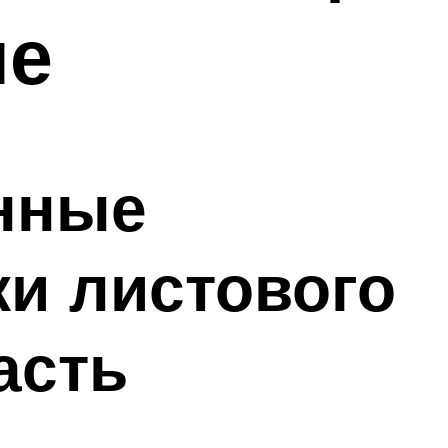
ые
нные
и листового
асть