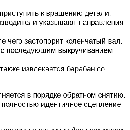
приступить к вращению детали.
изводители указывают направления
е чего застопорит коленчатый вал.
я с последующим выкручиванием
также извлекается барабан со
лняется в порядке обратном снятию.
ь полностью идентичное сцепление
 замены сцепления для всех марок