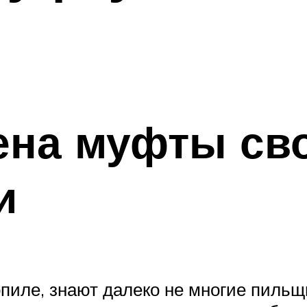
ена муфты св
и
опиле, знают далеко не многие пиль