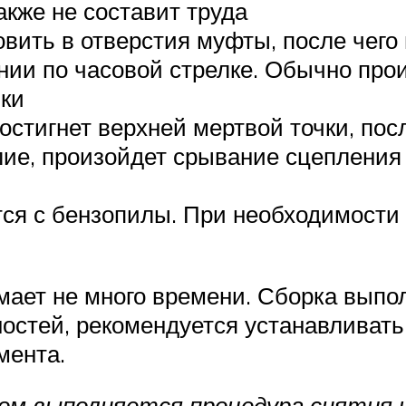
акже не составит труда
ить в отверстия муфты, после чего 
нии по часовой стрелке. Обычно про
чки
тигнет верхней мертвой точки, посл
ие, произойдет срывание сцеплени
я с бензопилы. При необходимости 
мает не много времени. Сборка выпо
остей, рекомендуется устанавливат
мента.
ом выполняется процедура снятия и