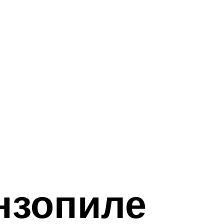
нзопиле