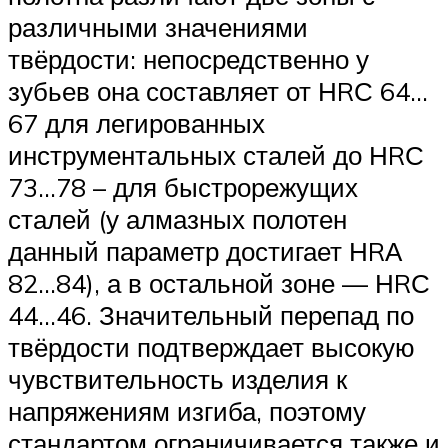
различными значениями
твёрдости: непосредственно у
зубьев она составляет от НRС 64…
67 для легированных
инструментальных сталей до НRС
73…78 – для быстрорежущих
сталей (у алмазных полотен
данный параметр достигает НRА
82…84), а в остальной зоне — НRС
44…46. Значительный перепад по
твёрдости подтверждает высокую
чувствительность изделия к
напряжениям изгиба, поэтому
стандартом ограничивается также и