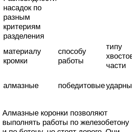
насадок по
разным
критериям
разделения
типу
материалу
способу
хвосто
кромки
работы
части
алмазные
победитовые
ударны
Алмазные коронки позволяют
выполнять работы по железобетону
и по бетону, но стоят дорого. Они