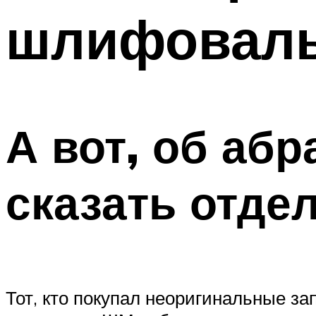
шлифовал
А вот, об абр
сказать отде
Тот, кто покупал неоригинальные за