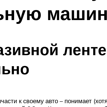
ьную машин
азивной ленте
льно
пчасти к своему авто – понимает (хо