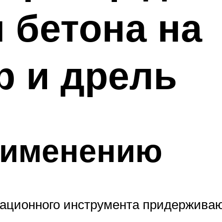
 бетона на
р и дрель
рименению
рационного инструмента придержива