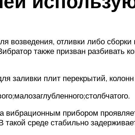
лей использу
я возведения, отливки либо сборки
 Вибратор также призван разбивать к
ля заливки плит перекрытий, колонн
вого;малозаглубленного;столбчатого.
а вибрационным прибором проявляет
 такой среде стабильно задерживает