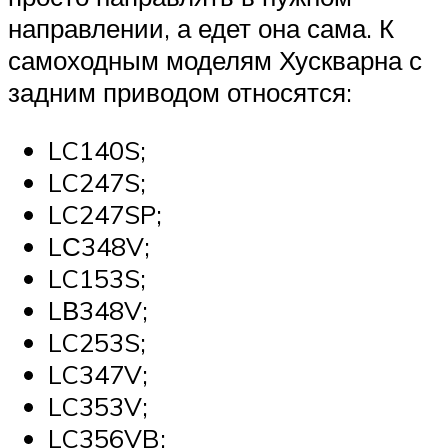
направлении, а едет она сама. К
самоходным моделям Хускварна с
задним приводом относятся:
LC140S;
LC247S;
LC247SP;
LС348V;
LC153S;
LВ348V;
LC253S;
LC347V;
LC353V;
LC356VB;