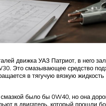
алей движка УАЗ Патриот, в него за
. Это смазывающее средство подход
вращается в тягучую вязкую жидкост
 смазкой было бы 0W40, но она дорог
льют в двигатель, который прошли б