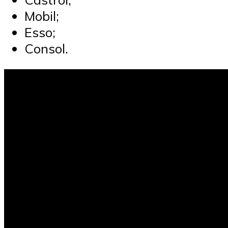
Mobil;
Esso;
Consol.