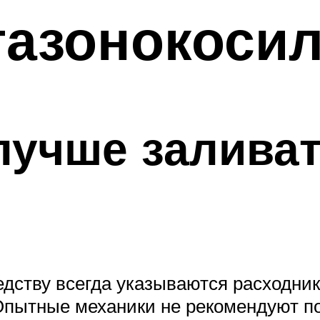
газонокосил
лучше заливат
едству всегда указываются расходни
Опытные механики не рекомендуют по