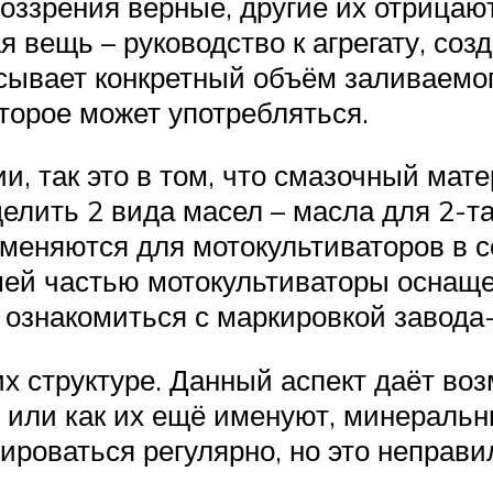
 воззрения верные, другие их отрицаю
 вещь – руководство к агрегату, соз
ывает конкретный объём заливаемого
оторое может употребляться.
и, так это в том, что смазочный мат
елить 2 вида масел – масла для 2-т
именяются для мотокультиваторов в со
шей частью мотокультиваторы оснаще
 ознакомиться с маркировкой завода-
их структуре. Данный аспект даёт в
 или как их ещё именуют, минеральн
ироваться регулярно, но это неправи