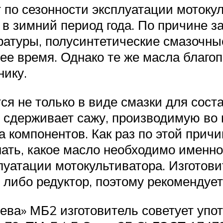
по сезонности эксплуатации мотокул
в зимний период года. По причине з
туры, полусинтетические смазочные
е время. Однако те же масла благоп
нику.
я не только в виде смазки для сост
 сдерживает сажу, производимую во 
а компонентов. Как раз по этой прич
знать, какое масло необходимо именн
уатации мотокультиватора. Изготовит
 либо редуктор, поэтому рекомендует
Нева» МБ2 изготовитель советует уп