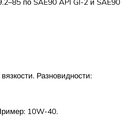
9.2–85 по SAE90 API GI-2 и SAE90
 вязкости. Разновидности:
 Пример: 10W-40.