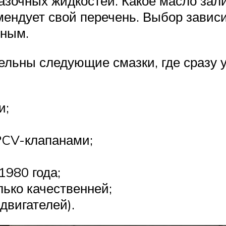
зочных жидкостей. Какое масло зали
ендует свой перечень. Выбор зависит
ьным.
ельны следующие смазки, где сразу 
и;
PCV-клапанами;
1980 года;
лько качественней;
двигателей).