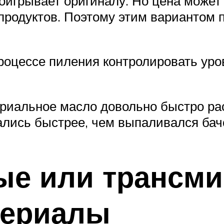
оигрывает оригиналу. Но цена может
продуктов. Поэтому этим вариантом 
роцессе пиления контролировать уро
триальное масло довольно быстро рас
лись быстрее, чем выпаливался бачо
ые или трансм
териалы