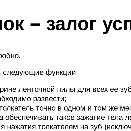
ок − залог ус
робно.
ь следующие функции:
рине ленточной пилы для всех ее зу
еобходимо развести;
олкатель точно в одном и том же ме
а обеспечивать такое зажатие тела 
я нажатия толкателем на зуб (исключ