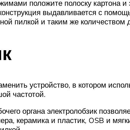
жимами положите полоску картона и 
конструкция выдавливается с помощь
ьной пилкой и таким же количеством 
ик
менить устройство, в котором испол
ой частотой.
очего органа электролобзик позволя
ра, керамика и пластик, OSB и мягки
илкой.