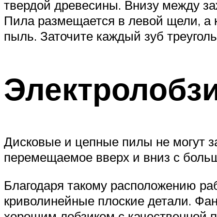
твердой древесины. Внизу между за
Пила размещается в левой щели, а 
пыль. Заточите каждый зуб треугол
Электролобз
Дисковые и цепные пилы не могут за
перемещаемое вверх и вниз с больш
Благодаря такому расположению раб
криволинейные плоские детали. Фане
хорошим лобзиком с качественной п