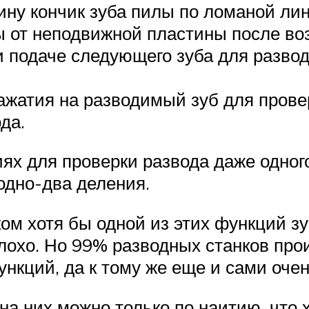
ну кончик зуба пилы по ломаной лини
ы от неподвижной пластины после в
и подаче следующего зуба для развод
ажатия на разводимый зуб для прове
да.
ях для проверки развода даже одного
одно-два деления.
м хотя бы одной из этих функций з
лохо. Но 99% разводных станков про
нкций, да к тому же еще и сами очен
а них можно только по наитию, что 