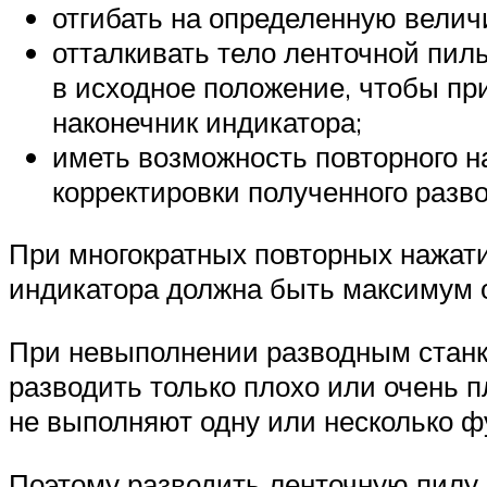
отгибать на определенную величи
отталкивать тело ленточной пил
в исходное положение, чтобы пр
наконечник индикатора;
иметь возможность повторного н
корректировки полученного разво
При многократных повторных нажати
индикатора должна быть максимум 
При невыполнении разводным станко
разводить только плохо или очень п
не выполняют одну или несколько фу
Поэтому разводить ленточную пилу н