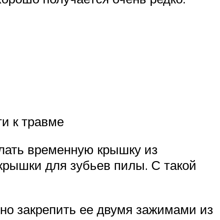
ти к травме
елать временную крышку из
 крышки для зубьев пилы. С такой
жно закрепить ее двумя зажимами из