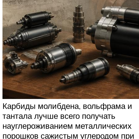
Карбиды молибдена, вольфрама и
тантала лучше всего получать
науглероживанием металлических
порошков сажистым углеродом при