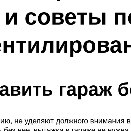
 и советы 
ентилирован
авить гараж б
ию, не уделяют должного внимания 
 без нее, вытяжка в гараже не нужн