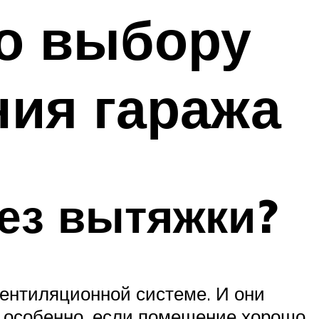
по выбору
ия гаража
ез вытяжки?
вентиляционной системе. И они
а, особенно, если помещение хорошо