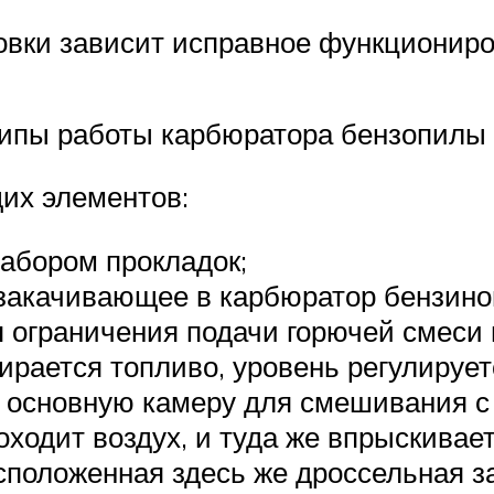
овки зависит исправное функциониро
ципы работы карбюратора бензопилы 
щих элементов:
абором прокладок;
 закачивающее в карбюратор бензин
ограничения подачи горючей смеси в
ирается топливо, уровень регулирует
 основную камеру для смешивания с
оходит воздух, и туда же впрыскивае
асположенная здесь же дроссельная з