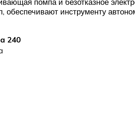
чивающая помпа и безотказное элект
л, обеспечивают инструменту автоно
a 240
a