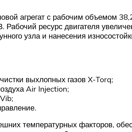
овой агрегат с рабочим объемом 38
В. Рабочий ресурс двигателя увеличе
нного узла и нанесения износостойк
чистки выхлопных газов X-Torq;
здуха Air Injection;
Vib;
правление.
ешних температурных факторов, обес