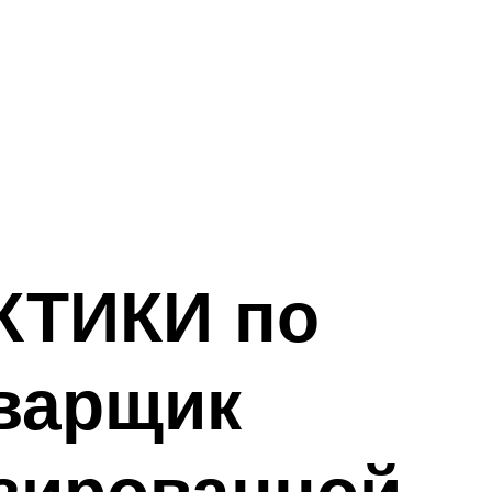
ТИКИ по
варщик
изированной