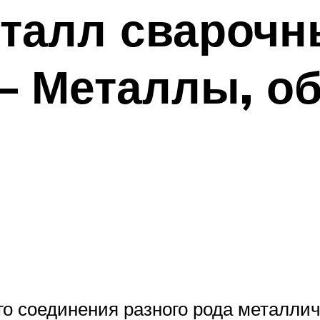
еталл свароч
– Металлы, о
о соединения разного рода металли