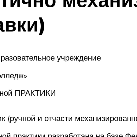
авки)
бразовательное учреждение
олледж»
нной ПРАКТИКИ
 (ручной и отчасти механизированно
ой практики разработана на базе Ф