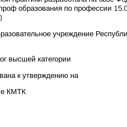
 проф образования по профессии 15.0
)
бразовательное учреждение Республ
ог высшей категории
вана к утверждению на
те КМТК