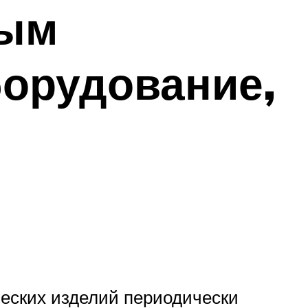
ным
борудование,
ческих изделий периодически