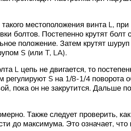
 такого местоположения винта L, при
ки болтов. Постепенно крутят болт с
льное положение. Затем крутят шуруп 
пом S (или T, LA).
лта L цепь не двигается, то постепенн
м регулируют S на 1/8-1/4 поворота о
й, пока он не закрутится. Дальше по
ерно. Также следует проверить, как 
ти до максимума. Это означает, что