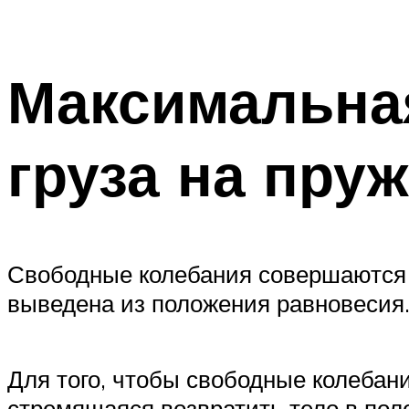
Максимальная
груза на пру
Свободные колебания совершаются п
выведена из положения равновесия
Для того, чтобы свободные колебан
стремящаяся возвратить тело в по