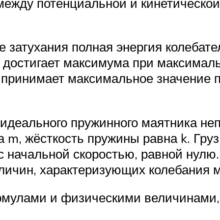
между потенциальной и кинетической
е затухания полная энергия колебат
 достигает максимума при максималь
я принимает максимальное значение 
деального пружинного маятника непо
 m, жёсткость пружины равна k. Груз
с начальной скоростью, равной нулю
личин, характеризующих колебания м
рмулами и физическими величинами,