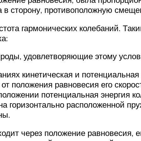
а в сторону, противоположную смеще
стота гармонических колебаний. Так
а:
роды, удовлетворяющие этому услови
ниях кинетическая и потенциальная
т положения равновесия его скорост
 положении потенциальная энергия к
 на горизонтально расположенной пру
ны.
одит через положение равновесия, ег