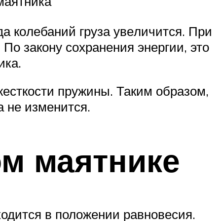
ма­ят­ни­ка
­да ко­ле­ба­ний груза уве­ли­чит­ся. При
По за­ко­ну со­хра­не­ния энер­гии, это
и­ка.
 жест­ко­сти пру­жи­ны. Таким об­ра­зом,
а не из­ме­нит­ся.
ом маятнике
одится в положении равновесия.