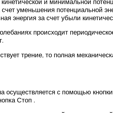
 кинетической и минимальной потенц
за счет уменьшения потенциальной э
ая энергия за счет убыли кинетическ
колебаниях происходит периодическ
т.
ствует трение, то полная механичес
ла осуществляется с помощью кнопки 
опка Стоп .