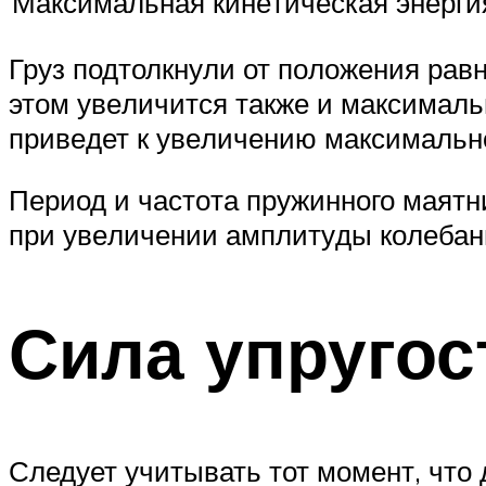
Мак­си­маль­ная ки­не­ти­че­ская энер­ги
Груз под­толк­ну­ли от по­ло­же­ния рав­н
этом уве­ли­чит­ся также и мак­си­маль­н
при­ве­дет к уве­ли­че­нию мак­си­маль­но
Пе­ри­од и ча­сто­та пру­жин­но­го ма­ят
при уве­ли­че­нии ам­пли­ту­ды ко­ле­ба­н
Сила упругос
Следует учитывать тот момент, что