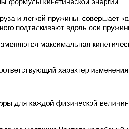
ны формулы кинетической энергии
руза и лёгкой пру­жи­ны, со­вер­ша­ет ко
но­го под­тал­ки­ва­ют вдоль оси пру­жи­н
из­ме­ня­ют­ся мак­си­маль­ная ки­не­ти­че­
­от­вет­ству­ю­щий ха­рак­тер из­ме­не­ния
фры для каж­дой фи­зи­че­ской ве­ли­чи­