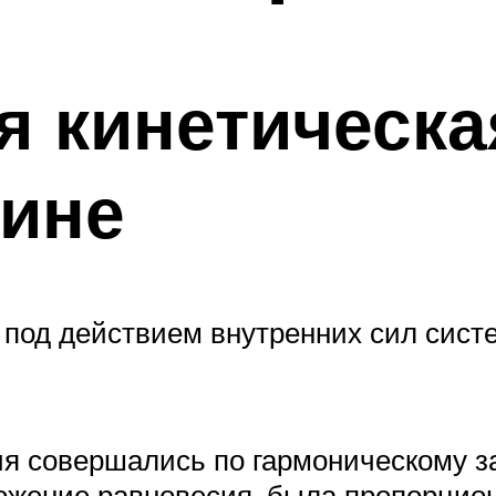
 кинетическа
жине
од действием внутренних сил систе
.
ия совершались по гармоническому за
ложение равновесия, была пропорцио