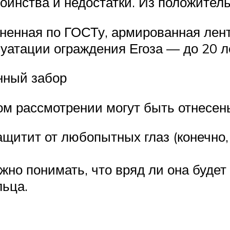
оинства и недостатки. Из положител
ненная по ГОСТу, армированная лен
луатации ограждения Егоза — до 20 л
нный забор
м рассмотрении могут быть отнесены
ащитит от любопытных глаз (конечно,
жно понимать, что вряд ли она будет
льца.