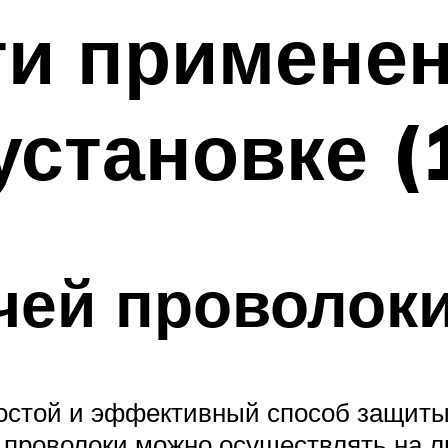
и применен
установке (
чей проволок
остой и эффективный способ защиты
роволоки можно осуществлять на люб