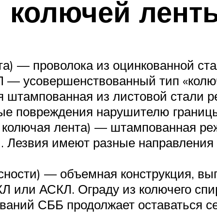
 колючей ленты
а) — проволока из оцинкованной ста
 — усовершенствованный тип «колюч
я штампованная из листовой стали р
ные повреждения нарушителю границ
 колючая лента) — штампованная реж
и. Лезвия имеют разные направлени
ности) — объемная конструкция, вып
Л или АСКЛ. Ограду из колючего спи
ваний СББ продолжает оставаться с