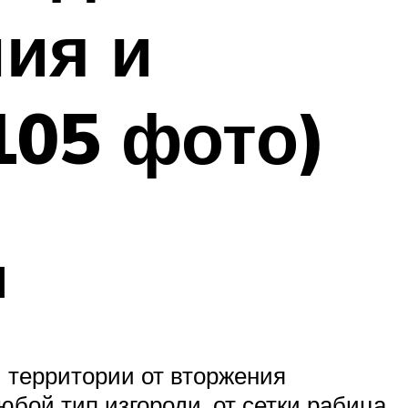
ия и
105 фото)
и
 территории от вторжения
ой тип изгороди, от сетки рабица