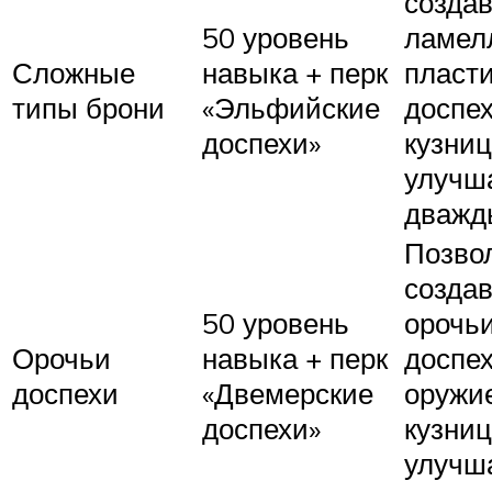
создав
50 уровень
ламел
Сложные
навыка + перк
пласт
типы брони
«Эльфийские
доспех
доспехи»
кузниц
улучш
дважд
Позво
создав
50 уровень
орочь
Орочьи
навыка + перк
доспех
доспехи
«Двемерские
оружи
доспехи»
кузниц
улучш