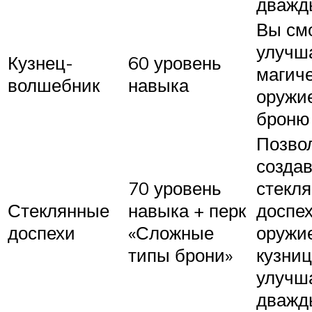
дважд
Вы см
улучш
Кузнец-
60 уровень
магич
волшебник
навыка
оружи
броню
Позво
создав
70 уровень
стекл
Стеклянные
навыка + перк
доспех
доспехи
«Сложные
оружи
типы брони»
кузниц
улучш
дважд