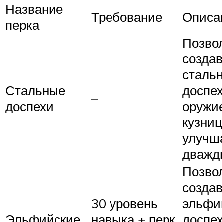
Название
Требование
Описа
перка
Позво
создав
сталь
Стальные
доспех
–
доспехи
оружи
кузниц
улучш
дважд
Позво
создав
30 уровень
эльфи
Эльфийские
навыка + перк
доспех