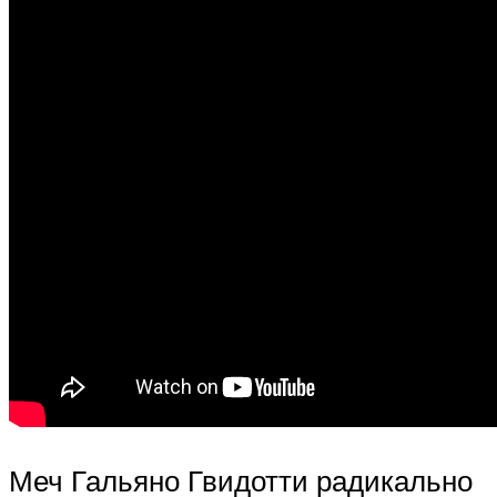
Меч Гальяно Гвидотти радикально