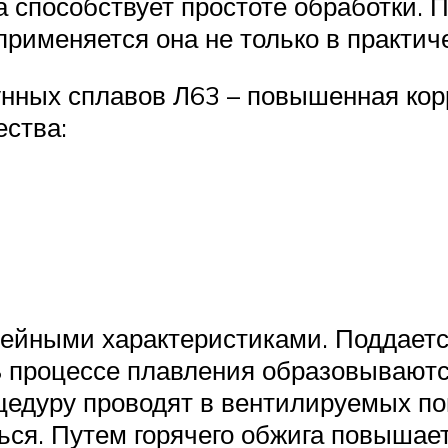
 способствует простоте обработки. 
именяется она не только в практиче
нных сплавов Л63 – повышенная кор
ества:
йными характеристиками. Поддается
В процессе плавления образовываютс
оцедуру проводят в вентилируемых п
ся. Путем горячего обжига повышаетс