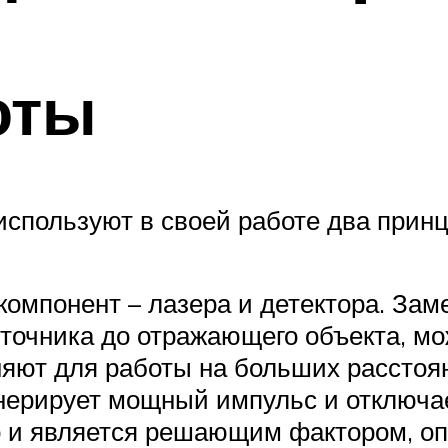
оты
спользуют в своей работе два прин
компонент – лазера и детектора. Зам
источника до отражающего объекта, м
яют для работы на больших расстоян
нерирует мощный импульс и отключает
во и является решающим фактором, о