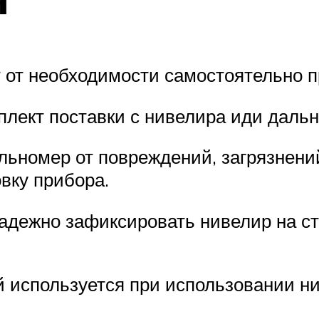
т от необходимости самостоятельно п
плект поставки с нивелира иди даль
альномер от повреждений, загрязнени
вку прибора.
адежно зафиксировать нивелир на сте
й используется при использовании н